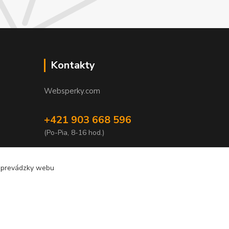
Kontakty
Websperky.com
+421 903 668 596
(Po-Pia, 8-16 hod.)
info@websperky.com
e prevádzky webu