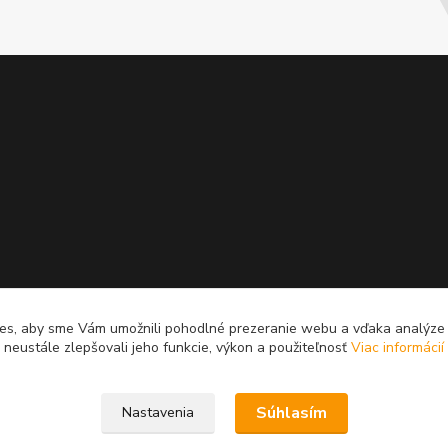
es, aby sme Vám umožnili pohodlné prezeranie webu a vďaka analýz
neustále zlepšovali jeho funkcie, výkon a použiteľnosť
Viac informácií
Súhlasím
Nastavenia