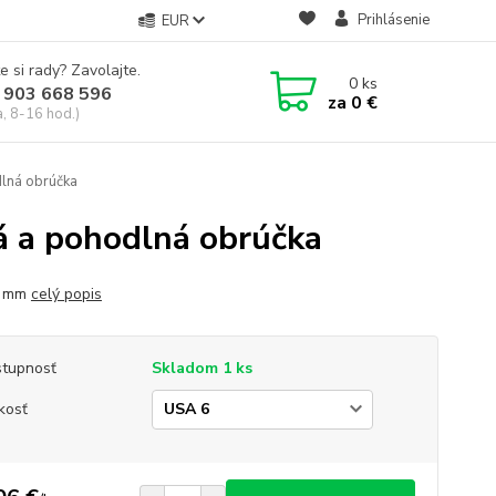
Prihlásenie
EUR
e si rady? Zavolajte.
0
ks
 903 668 596
za
0 €
a, 8-16 hod.)
dlná obrúčka
á a pohodlná obrúčka
8 mm
celý popis
tupnosť
Skladom 1 ks
kosť