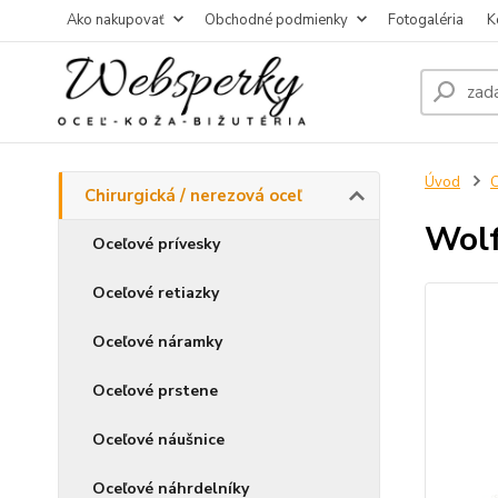
Ako nakupovať
Obchodné podmienky
Fotogaléria
K
Úvod
C
Chirurgická / nerezová oceľ
Wolf
Oceľové prívesky
Oceľové retiazky
Oceľové náramky
Oceľové prstene
Oceľové náušnice
Oceľové náhrdelníky