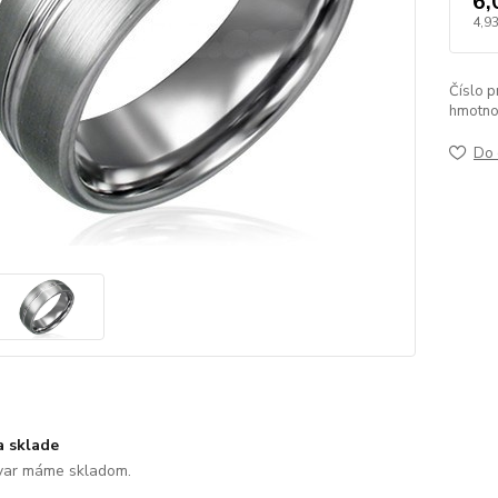
6,
4,93
Číslo p
hmotno
Do 
a sklade
var máme skladom.