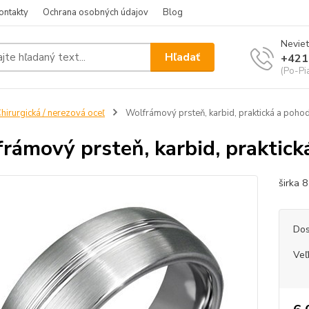
ontakty
Ochrana osobných údajov
Blog
Neviet
Hľadať
+421
(Po-Pi
hirurgická / nerezová oceľ
Wolfrámový prsteň, karbid, praktická a poho
rámový prsteň, karbid, praktick
širka 
Dos
Veľ