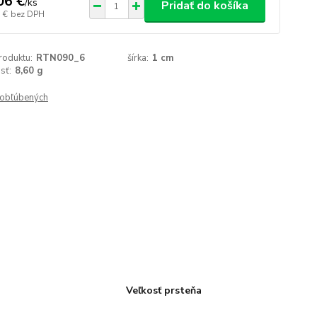
06 €
/
ks
Pridať do košíka
 €
bez DPH
roduktu:
RTN090_6
šírka:
1 cm
sť:
8,60 g
obľúbených
Veľkosť prsteňa