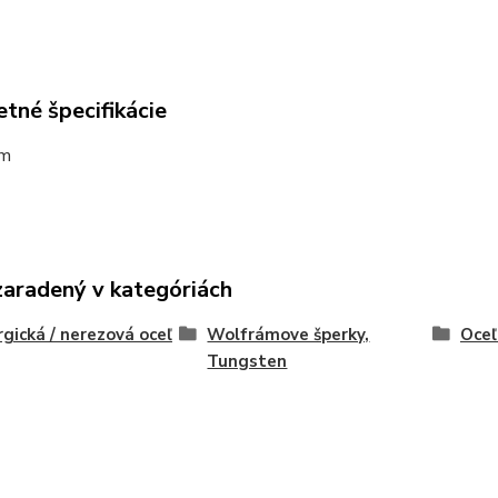
tné špecifikácie
mm
zaradený v kategóriách
rgická / nerezová oceľ
Wolfrámove šperky,
Oceľ
Tungsten