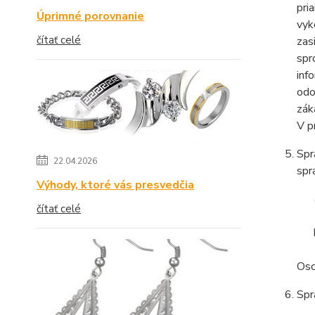
pri
Úprimné porovnanie
vyk
čítať celé
zas
spr
inf
odo
zák
V p
Spr
22.04.2026
spr
Výhody, ktoré vás presvedčia
čítať celé
Oso
Spr