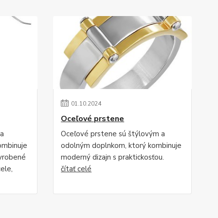
01
.
10
.
2024
Oceľové prstene
 a
Oceľové prstene sú štýlovým a
ombinuje
odolným doplnkom, ktorý kombinuje
Vyrobené
moderný dizajn s praktickosťou.
ele,
čítať celé