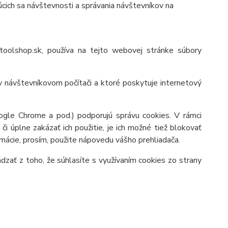
úcich sa návštevnosti a správania návštevníkov na
oolshop.sk,
používa na tejto webovej stránke súbory
 návštevníkovom počítači a ktoré poskytuje internetový
oogle Chrome a pod.) podporujú správu cookies. V rámci
i úplne zakázať ich použitie, je ich možné tiež blokovať
ormácie, prosím, použite nápovedu vášho prehliadača.
zať z toho, že súhlasíte s využívaním cookies zo strany