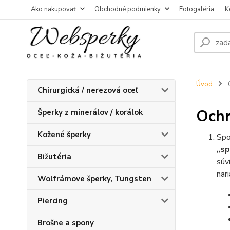
Ako nakupovať
Obchodné podmienky
Fotogaléria
K
Úvod
O
Chirurgická / nerezová oceľ
Ochr
Šperky z minerálov / korálok
Kožené šperky
Spo
„sp
Bižutéria
súv
nar
Wolfrámove šperky, Tungsten
Piercing
Brošne a spony