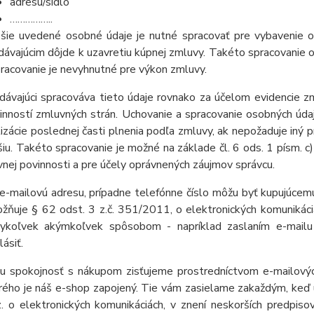
adresu/sídlo
……………..
šie uvedené osobné údaje je nutné spracovať pre vybavenie o
dávajúcim dôjde k uzavretiu kúpnej zmluvy. Takéto spracovanie o
pracovanie je nevyhnutné pre výkon zmluvy.
dávajúci spracováva tieto údaje rovnako za účelom evidencie z
inností zmluvných strán. Uchovanie a spracovanie osobných ú
lizácie poslednej časti plnenia podľa zmluvy, ak nepožaduje in
šiu. Takéto spracovanie je možné na základe čl. 6 ods. 1 písm. c)
vnej povinnosti a pre účely oprávnených záujmov správcu.
e-mailovú adresu, prípadne telefónne číslo môžu byť kupujúcem
žňuje § 62 odst. 3 z.č. 351/2011, o elektronických komunikác
ykoľvek akýmkoľvek spôsobom - napríklad zaslaním e-mail
lásiť.
u spokojnosť s nákupom zisťujeme prostredníctvom e-mailovýc
rého je náš e-shop zapojený. Tie vám zasielame zakaždým, keď 
z. o elektronických komunikáciách, v znení neskorších predpis