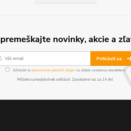
premeškajte novinky, akcie a zľa
Prihlásiť sa
Súhlasím so
spracovaním osobných údajov
za účelom zasielania newslettera.
Môžete sa kedykoľvek odhlásiť. Zasielame raz za 14 dní.