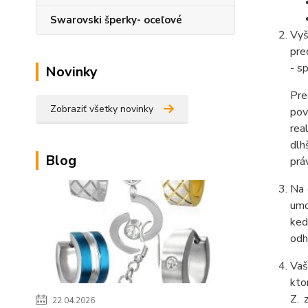
Swarovski šperky- oceľové
Vyš
pre
- s
Novinky
Pre
Zobraziť všetky novinky
pov
rea
dlh
Blog
prá
Na 
umo
ked
odh
Vaš
kto
Z. 
22.04.2026