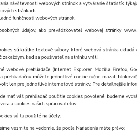
ania návštevnosti webových stránok a vytváranie štatistík týkaj
ových stránkach
ladné funkčnosti webových stránok.
osobných údajov, ako prevádzkovateľ webovej stránky
www.t
ookies sú krátke textové súbory, ktoré webová stránka ukladá v
č zakaždým, keď sa používateľ na stránku vráti.
né webové prehliadače (Internet Explorer, Mozilla Firefox, G
a prehliadačov môžete jednotlivé cookie ručne mazať, blokovať č
oliť len pre jednotlivé internetové stránky. Pre detailnejšie inf
de mať váš prehliadač použitie cookies povolené, budeme vychád
vera a cookies našich spracovateľov.
okies sú tu použité na účely:
síme vezmite na vedomie, že podľa Nariadenia máte právo: