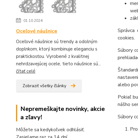
mer
web
zák
01.10.2024
Správca 
Oceľové náušnice
cookies.
Oceľové náušnice sú trendy a odolným
doplnkom, ktorý kombinuje eleganciu s
Súbory c
praktickosťou. Vyrobené z kvalitnej
prehliada
nehrdzavejúcej ocele, tieto náušnice sú...
Štandard
čítať celé
nastaveni
alebo pov
Zobraziť všetky články
Pokiaľ bu
nášho ser
Nepremeškajte novinky, akcie
a zľavy!
Súbory co
Pro
Môžete sa kedykoľvek odhlásiť.
Zasielame raz za 14 dní.