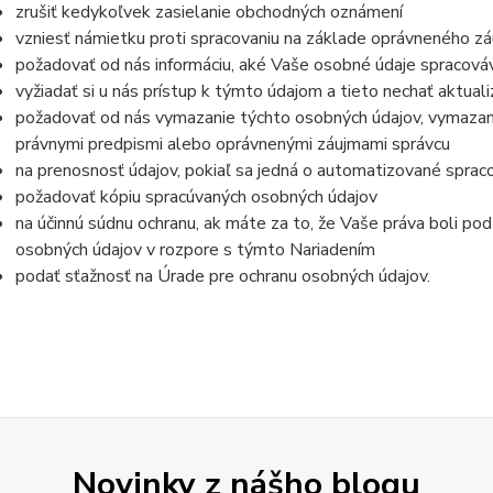
zrušiť kedykoľvek zasielanie obchodných oznámení
vzniesť námietku proti spracovaniu na základe oprávneného z
požadovať od nás informáciu, aké Vaše osobné údaje spracov
vyžiadať si u nás prístup k týmto údajom a tieto nechať aktua
požadovať od nás vymazanie týchto osobných údajov, vymazan
právnymi predpismi alebo oprávnenými záujmami správcu
na prenosnosť údajov, pokiaľ sa jedná o automatizované sprac
požadovať kópiu spracúvaných osobných údajov
na účinnú súdnu ochranu, ak máte za to, že Vaše práva boli po
osobných údajov v rozpore s týmto Nariadením
podať sťažnosť na Úrade pre ochranu osobných údajov.
Novinky z nášho blogu