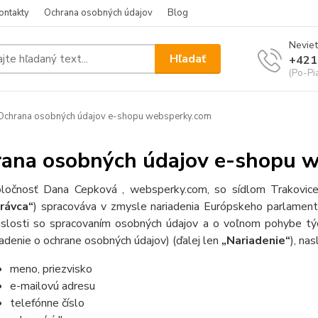
ontakty
Ochrana osobných údajov
Blog
Neviet
Hľadať
+421
(Po-Pi
chrana osobných údajov e-shopu websperky.com
ana osobných údajov e-shopu 
ločnosť Dana Cepková , websperky.com, so sídlom Trakovi
rávca“
) spracováva v zmysle nariadenia Európskeho parlamen
islosti so spracovaním osobných údajov a o voľnom pohybe tý
iadenie o ochrane osobných údajov) (ďalej len
„Nariadenie“
), na
meno, priezvisko
e-mailovú adresu
telefónne číslo