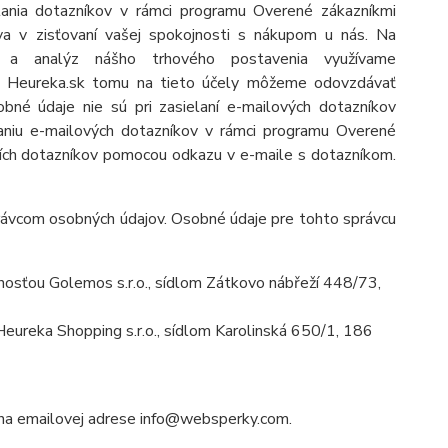
lania dotazníkov v rámci programu Overené zákazníkmi
a v zisťovaní vašej spokojnosti s nákupom u nás. Na
by a analýz nášho trhového postavenia využívame
lu Heureka.sk tomu na tieto účely môžeme odovzdávať
né údaje nie sú pri zasielaní e-mailových dotazníkov
elaniu e-mailových dotazníkov v rámci programu Overené
ích dotazníkov pomocou odkazu v e-maile s dotazníkom.
ávcom osobných údajov. Osobné údaje pre tohto správcu
osťou Golemos s.r.o., sídlom Zátkovo nábřeží 448/73,
ureka Shopping s.r.o., sídlom Karolinská 650/1, 186
 na emailovej adrese info@websperky.com.