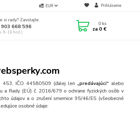
Prihlásenie
EUR
e si rady? Zavolajte.
0
ks
 903 668 596
za
0 €
a, 8-16 hod.)
websperky.com
ce 453, IČO 44580509 (
ďalej len
„predávajúci“
alebo
tu a Rady (EÚ) č. 2016/679 o ochrane fyzických osôb v
chto údajov a o zrušení smernice 95/46/ES (všeobecné
sledujúce osobné údaje: