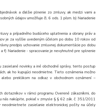
bjednávok a ďalšie plnenie zo zmluvy, ak medzi vami a
sobných údajov umožňuje čl. 6 ods. 1 písm. b) Nariadenie
mluvy a prípadného budúceho uplatnenia a obrany práv a
dajov je za vyššie uvedeným účelom po dobu
10 rokov
od
ý právny predpis uchovanie zmluvnej dokumentácie po dobu
 a f) Nariadenie - spracovanie je nevyhnutné pre splnenie
u zasielané novinky a iné obchodné správy, tento postup
iách, ak ho kupujúci neodmietne. Tieto oznámenia možno
u alebo preklikom na odkaz v obchodnom oznámení –
h dotazníkov v rámci programu Overené zákazníkmi, do
u nás nakúpite, pokiaľ v zmysle § § 62 zák. č. 351/2011
ov neodmietnete zasielanie elektronickej pošty na účely