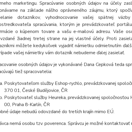
ameho marketingu. Spracúvanie osobných údajov na účely zas
onávame na základe nášho oprávneného záujmu, ktorý spočív
ielanie dotazníkov, vyhodnocovanie vašej spätnej väz
ostredkovateľa spracúvania, ktorým je prevádzkovateľ portá
ormácie o kúpenom tovare a vašu e-mailovú adresu. Vaše osob
vzdané žiadnej tretej strane na jej vlastné účely. Proti zasi
azníkmi môžete kedykoľvek vyjadriť námietku odmietnutím ďalš
rípade vašej námietky vám dotazník nebudeme ďalej zasielať.
acovanie osobných údajov je vykonávané Dana Cepková teda spr
acúvajú tiež spracovatelia:
Poskytovateľom služby Eshop-rychlo, prevádzkovanej spoločn
370 01, České Budějovice, ČR
Poskytovateľ služby Heureka, prevádzkovanej spoločnosťou He
00, Praha 8-Karlín, ČR
bné údaje nebudú odovzdané do tretích krajín mimo EÚ.
ávca nemá osobu tzv. poverenca. Správcu je možné kontaktovať