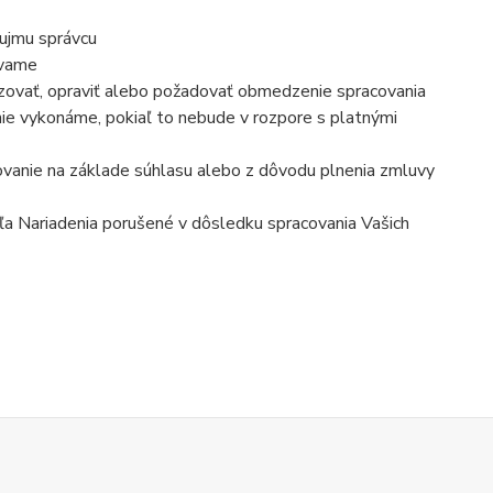
áujmu správcu
ávame
lizovať, opraviť alebo požadovať obmedzenie spracovania
ie vykonáme, pokiaľ to nebude v rozpore s platnými
ovanie na základe súhlasu alebo z dôvodu plnenia zmluvy
dľa Nariadenia porušené v dôsledku spracovania Vašich