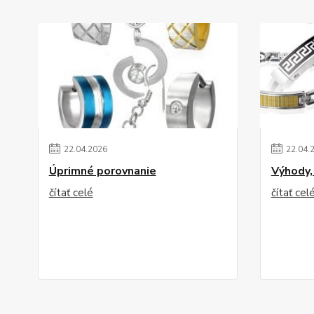
22
.
04
.
2026
22
.
04
.
Úprimné porovnanie
Výhody,
čítať celé
čítať cel