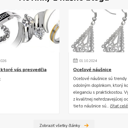
2026
01
.
10
.
2024
 ktoré vás presvedčia
Oceľové náušnice
é
Oceľové náušnice sú trendy
odolným doplnkom, ktorý k
eleganciu s praktickosťou. 
z kvalitnej nehrdzavejúcej oc
tieto náušnice sú...
čítať celé
Zobraziť všetky články