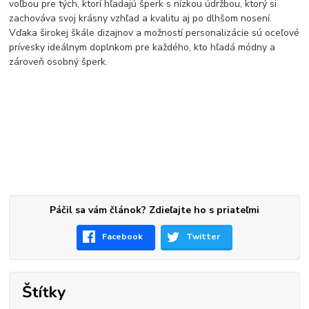
voľbou pre tých, ktorí hľadajú šperk s nízkou údržbou, ktorý si
zachováva svoj krásny vzhľad a kvalitu aj po dlhšom nosení.
Vďaka širokej škále dizajnov a možností personalizácie sú oceľové
prívesky ideálnym doplnkom pre každého, kto hľadá módny a
zároveň osobný šperk.
Páčil sa vám článok? Zdieľajte ho s priateľmi
Facebook
Twitter
Štítky