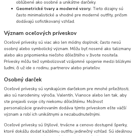
obľúbené ako osobné a unikátne darčeky.
Geometrické tvary a moderné vzory:
Tieto dizajny sú
často minimalistické a vhodné pre moderné outfity, pričom
dodávajú sofistikovaný vzhľad.
Význam oceľových príveskov
Oceľové prívesky sú viac ako len módny doplnok; často nesú
osobný alebo symbolický význam. Môžu byť nosené ako talizmany
alebo ako pripomienka niečoho dôležitého v živote nositeľa.
Prívesky môžu tiež symbolizovať vzájomné spojenie medzi blízkymi
ľuďmi, či už ide o rodinu, partnerov alebo priateľov.
Osobný darček
Oceľové prívesky sú vynikajúcim darčekom pre mnohé príležitosti,
ako sú narodeniny, výročia, Valentín, Vianoce alebo len tak, aby
ste prejavili svoje city niekomu dôležitému. Možnosť
personalizácie gravírovaním dodáva týmto príveskom ešte väčší
význam a robí ich unikátnymi a nezabudnuteľnými.
Oceľové prívesky sú štýlové, trvácne a cenovo dostupné šperky,
ktoré dokážu dodať každému outfitu jedinečný vzhľad. Sú ideálnou