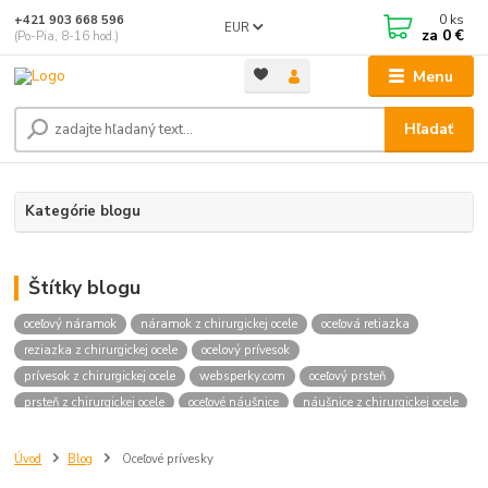
0
ks
+421 903 668 596
EUR
za
0 €
(Po-Pia, 8-16 hod.)
Menu
Hľadať
Kategórie blogu
Štítky blogu
oceľový náramok
náramok z chirurgickej ocele
oceľová retiazka
reziazka z chirurgickej ocele
ocelový prívesok
prívesok z chirurgickej ocele
websperky.com
oceľový prsteň
prsteň z chirurgickej ocele
oceľové náušnice
náušnice z chirurgickej ocele
Úvod
Blog
Oceľové prívesky