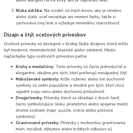
alebo alergiou na iné kovy, ako je napríklad nikel.
Nízka údržba:
Na rozdiel od iných kovov, ako je striebro
alebo zlato, oceľ neoxiduje ani nemení farbu, takže si
zachováva svoj lesk a vyžaduje minimálnu starostlivosť.
Dizajn a štýl oceľových príveskov
Oceľové prívesky sú dostupné v širokej škále dizajnov, ktoré môžu
byť moderné, minimalistické, klasické alebo zdobené. Medzi
najčastejšie typy oceľových príveskov patria:
Kruhy a medailóny:
Tieto prívesky sú často jednoduché a
elegantné, ideálne pre tých, ktorí preferujú nenápadný štýl.
Náboženské symboly:
Kríže, ruženec alebo iné duchovné
symboly sú veľmi populárne a vhodné pre tých, ktorí chcú
vyjadriť svoju vieru alebo duchovnú príslušnosť.
Dvojprívesky:
Prívesky, ktoré sa skladajú z dvoch častí,
často symbolizujúce lásku, priateľstvo alebo spojenie medzi
dvoma osobami (napr. puzzle, srdcia alebo polovice
symbolov).
Gravírované prívesky:
Prívesky s možnosťou gravírovania
mien, iniciálok, dátumov alebo krátkych odkazov sú