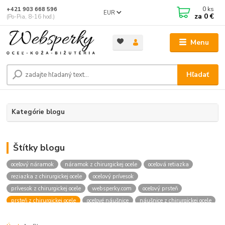
0
ks
+421 903 668 596
EUR
za
0 €
(Po-Pia, 8-16 hod.)
Menu
Hľadať
Kategórie blogu
Štítky blogu
oceľový náramok
náramok z chirurgickej ocele
oceľová retiazka
reziazka z chirurgickej ocele
ocelový prívesok
prívesok z chirurgickej ocele
websperky.com
oceľový prsteň
prsteň z chirurgickej ocele
oceľové náušnice
náušnice z chirurgickej ocele