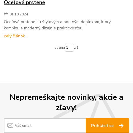
Oceľové prstene
01
.
10
.
2024
Oceľové prstene sú štýlovým a odolným doplnkom, ktorý
kombinuje moderný dizajn s praktickosťou.
celý článok
strana
z 1
Nepremeškajte novinky, akcie a
zľavy!
Prihlásiť sa