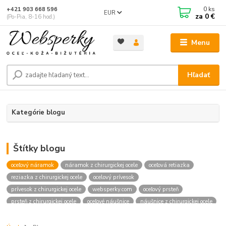
0
ks
+421 903 668 596
EUR
za
0 €
(Po-Pia, 8-16 hod.)
Menu
Hľadať
Kategórie blogu
Štítky blogu
oceľový náramok
náramok z chirurgickej ocele
oceľová retiazka
reziazka z chirurgickej ocele
ocelový prívesok
prívesok z chirurgickej ocele
websperky.com
oceľový prsteň
prsteň z chirurgickej ocele
oceľové náušnice
náušnice z chirurgickej ocele