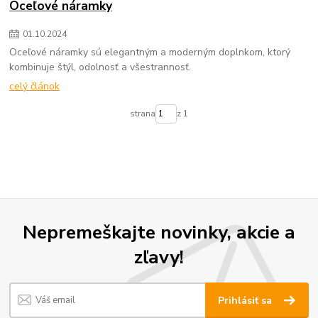
Oceľové náramky
01
.
10
.
2024
Oceľové náramky sú elegantným a moderným doplnkom, ktorý
kombinuje štýl, odolnosť a všestrannosť.
celý článok
strana
z 1
Nepremeškajte novinky, akcie a
zľavy!
Prihlásiť sa